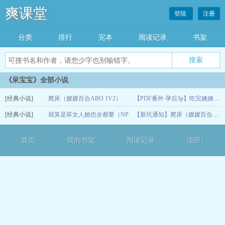
爽课堂
登陆
注册
分类
排行
完本
阅读记录
书架
《呆宝宝》全部小说
[经典小说]
爬床（嫂嫂百合ABO 1V2）
【PDF番外 孕后3p】吃完姨姨吃嫂嫂，香迷糊了，童童帮姨姨掰开（h）
[经典小说]
就算是坏女人她也全都要（NP
05-04
【新坑通知】爬床（嫂嫂百合ABO 1V2）
百合ABO主攻）
10-27
首页
我的书架
阅读记录
顶部↑