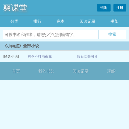
爽课堂
登陆
注册
分类
排行
完本
阅读记录
书架
《小雨点》全部小说
[经典小说]
有伞不打雨夜花
假石女关司音
07-07
首页
我的书架
阅读记录
顶部↑