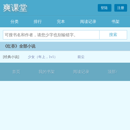
爽课堂
登陆
注册
分类
排行
完本
阅读记录
书架
《红吞》全部小说
[经典小说]
少女（年上，1v1）
前尘
07-08
首页
我的书架
阅读记录
顶部↑