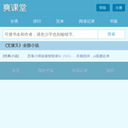
爽课堂
登陆
注册
分类
排行
完本
阅读记录
书架
《艾漆又》全部小说
[经典小说]
恶毒小师妹被狠狠肏bi（1v1）
衣服脱掉，pi股撅起来
07-08
首页
我的书架
阅读记录
顶部↑