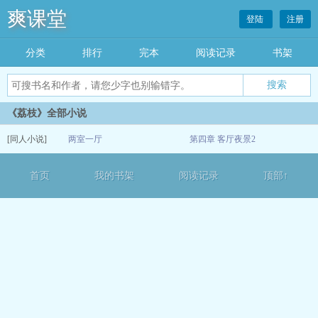
爽课堂
登陆
注册
分类
排行
完本
阅读记录
书架
《荔枝》全部小说
[同人小说]
两室一厅
第四章 客厅夜景2
08-27
首页
我的书架
阅读记录
顶部↑