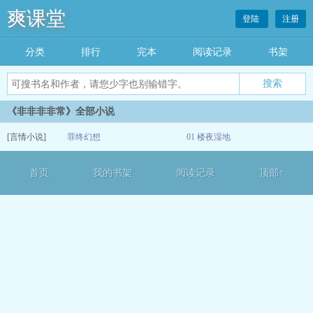
爽课堂
登陆
注册
分类
排行
完本
阅读记录
书架
《非非非非常》全部小说
[言情小说]
罪终幻想
01 楼夜湿地
07-07
首页
我的书架
阅读记录
顶部↑