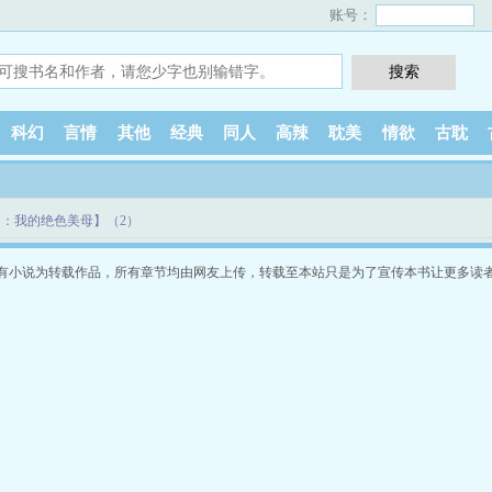
账号：
科幻
言情
其他
经典
同人
高辣
耽美
情欲
古耽
：我的绝色美母】（2）
有小说为转载作品，所有章节均由网友上传，转载至本站只是为了宣传本书让更多读