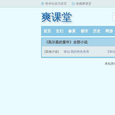
将本站设为首页
收藏爽课堂
爽课堂
首页
玄幻
修真
都市
历史
网游
《高尔基的童年》全部小说
[其他小说]
诛仙:我的绝色美母
【诛仙
本站所