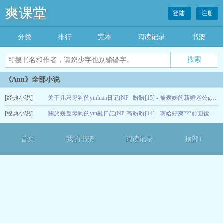
爽课堂
登陆
注册
分类
排行
完本
阅读记录
书架
《Ann》全部小说
[经典小说]
关于几只母狗的yinluan日记(NP
盼盼[15] - 被表姊的新婚老公gan着saobi玩着pi眼(H)
[经典小说]
高H)
關於幾隻母狗的yin亂日記(NP 高
05-16
盼盼[14] - 啊哈好爽???前面後面都被撐滿了哥哥的雞巴好硬?(H)
H)
05-14
首页
我的书架
阅读记录
顶部↑