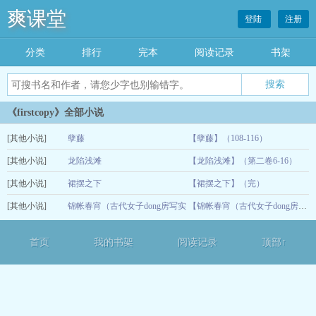
爽课堂
登陆
注册
分类
排行
完本
阅读记录
书架
《firstcopy》全部小说
[其他小说]
孽藤
【孽藤】（108-116）
[其他小说]
龙陷浅滩
【龙陷浅滩】（第二卷6-16）
05-20
[其他小说]
裙摆之下
【裙摆之下】（完）
05-20
[其他小说]
锦帐春宵（古代女子dong房写实
05-20
【锦帐春宵（古代女子dong房写实录）】（7-12完）
录）
05-20
首页
我的书架
阅读记录
顶部↑