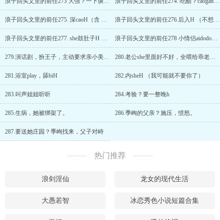
浪子回头文里的前任273 大强？一下谈两个能全怪她吗？冲浪，海边亲吻
浪子回头文里的前任274. 吃醋？caogan，深插HHH
浪子回头文里的前任275. 深caoH（含 吻脚舔脚，接受不了慎入）
浪子回头文里的前任276.后入H （不想忍，想cao老婆）
浪子回头文里的前任277. she鼓肚子H （舔bi，内she）
浪子回头文里的前任278 小情侣aidodo呗。有些变态的就不能玩。
279.演话剧，扮王子，主动要求亲小美？（去他小时候生活的地方）
280.老公she里面好不好，全喂给乖老婆 HHH
281.浴室play，舔biH
282.内sheH （我可能就不要你了）
283.叫声姐姐听听
284.考验？要一整晚h
285.生病，她被绑架了。
286.季峋的父亲？施压，愤怒。
287.要送她庄园？季峋找来，父子对峙
热门推荐
浪剑淫仙
龙女的现代生活
大愚若智
冰恋秀色小说短篇合集