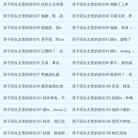
浪子回头文里的前任85 你好久没亲我了。 （2900收加更）
浪子回头文里的前任86 他吻了上来
浪子回头文里的前任87 激吻，咬，还想谈吗？
浪子回头文里的前任88 又吸又咬，带她摸
浪子回头文里的前任89 摸腹肌，指h
浪子回头文里的前任90 抽插，泄身（指h）
浪子回头文里的前任91 亲手指，吃nai （3000收加更）
浪子回头文里的前任92 舔bi，舔喷了
浪子回头文里的前任93 让蹭吗？，自己的东西也嫌弃？
浪子回头文里的前任94 蹭bi，shejing（3100收加更）
浪子回头文里的前任95 又舔，事后，怀抱
浪子回头文里的前任96 要不，真的戒几天？ （400珠加更）
浪子回头文里的前任97 带她选礼服，准备表白？
浪子回头文里的前任98 能亲吗？，登对，边走边亲 （500珠加更，图文防盗版，1300字）
浪子回头文里的前任99 愿意做我女朋友吗？，表白。
浪子回头文里的前任100 卖花，财迷，又亲她。
浪子回头文里的前任101 程亦来电，不许让他再亲你。
浪子回头文里的前任102 想舔bi，昨晚没吃够。
浪子回头文里的前任103 舔bi，shexue上
浪子回头文里的前任104 他的小癖好，你心跳好快啊
浪子回头文里的前任105 程亦，我们交往了。
浪子回头文里的前任106 发照片撩他， 我女朋友
浪子回头文里的前任107 好摸，骑他脖子上
浪子回头文里的前任108 粉红泡泡