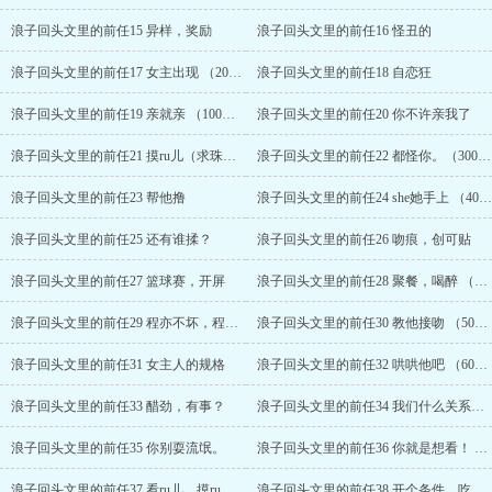
艳不忍亵渎的学妹，等男主历经波折追到暗恋已久的白月光，你就可
浪子回头文里的前任15 异样，奖励
浪子回头文里的前任16 怪丑的
以功成身退。”你的任务：1.满足男主xing欲；2.虚荣且拜金，衬托女
主的高洁。世界四：久别重逢文里的一夜情……排雷：女主道德感薄
浪子回头文里的前任17 女主出现 （200收加更）
浪子回头文里的前任18 自恋狂
弱，利己主义者，会有和“原文男主”外其他人的rou，不排除禁忌元素
和NP，接受不了慎入。...
浪子回头文里的前任19 亲就亲 （100珠加更）
浪子回头文里的前任20 你不许亲我了
浪子回头文里的前任21 摸ru儿（求珠珠，求收藏?）
浪子回头文里的前任22 都怪你。（300收加更）
浪子回头文里的前任23 帮他撸
浪子回头文里的前任24 she她手上 （400收加更）
浪子回头文里的前任25 还有谁揉？
浪子回头文里的前任26 吻痕，创可贴
浪子回头文里的前任27 篮球赛，开屏
浪子回头文里的前任28 聚餐，喝醉 （200珠加更?）
浪子回头文里的前任29 程亦不坏，程亦ai你。
浪子回头文里的前任30 教他接吻 （500收加更）
浪子回头文里的前任31 女主人的规格
浪子回头文里的前任32 哄哄他吧 （600收加更）
浪子回头文里的前任33 醋劲，有事？
浪子回头文里的前任34 我们什么关系？（700收加更）
浪子回头文里的前任35 你别耍流氓。
浪子回头文里的前任36 你就是想看！ （300珠加更）
浪子回头文里的前任37 看ru儿，摸ru儿（800收加更）
浪子回头文里的前任38 开个条件，吃一口