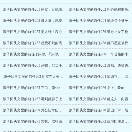
浪子回头文里的前任251 家宴，让她表演？给我按住他！ （三合一）
浪子回头文里的前任252 担心她被欺负，我在家都不能上桌吃饭，虞祖赫哭嚎。
浪子回头文里的前任253 做人嘛，就要大大方方的。，补偿，惊天秘密？
浪子回头文里的前任254 她还是个孩子啊！趁机夺权才是王道。
浪子回头文里的前任255 美人计？程亦也来了，卖火柴的中登。
浪子回头文里的前任256 道歉？发了枪第一件事就是枪毙她。
浪子回头文里的前任257 感受不到的痛苦不算痛苦。她还是太善良了。
浪子回头文里的前任258 她不愿意被权衡。和他吻得难舍难分（程亦）
浪子回头文里的前任 我ai你。只ai你。永远ai你。（程亦）
浪子回头文里的前任260 一个合格的小三。不要去，她以前是不吃委屈小狗这款的啊
浪子回头文里的前任261 亲吻，欺负小朋友？女朋友不让放水。我可厉害了。
浪子回头文里的前任262 没戴。边插边看。变态 H
.浪子回头文里的前任263 他实在太会亲了。舔bi，主动让他吃，舔喷h
浪子回头文里的前任264 舔舔它。，69 ，互口h
浪子回头文里的前任265 互口，颜she，边亲边插h
浪子回头文里的前任266 女上，吃nai，内sheH（好香，老婆。以后这里都是我的。
浪子回头文里的前任267 看到她脖子上的吻痕。
浪子回头文里的前任268 她这人一向很民主。小小的作死就小小的死。
浪子回头文里的前任269 外公陆擎山，疗养院，长辈们要给她介绍对象？（二合一）
浪子回头文里的前任270 溪山日常，给两个男朋友都分享，时间管理系端水大师。
浪子回头文里的前任271 告状。取得话语权。搞成相亲大会了？
浪子回头文里的前任272 落地巴厘岛，向导？一只花孔雀。季峋黑脸。