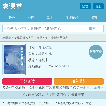
爽课堂
登陆
注册
分类
排行
完本
阅读记录
书架
爽课堂
> 女配只做路人甲（穿书NPH）最新章节列表
作者：
耳东小姐
暂无下载
类别：经典小说
状态：连载中
最后更新：2026-01-10 04:41
开始阅读
加入书架
简介:
夺权成功、继承千亿家产的虞邈给闺蜜们点了一别墅男模共享
展开
»
快活人生，结果乐极生悲，一睁眼发现自己穿书了，成了甜宠文世界
《女配只做路人甲（穿书NPH）》最新章节
造成男主不洁的“边缘”女配。还被不大聪明的蠢萌统告知至少整顿五
个小世界才能回到现实。她不解：“所以这个角色存在的意义是什
287.要送她庄园？季峋找来，父子对峙
286.季峋的父亲？施压，愤怒。