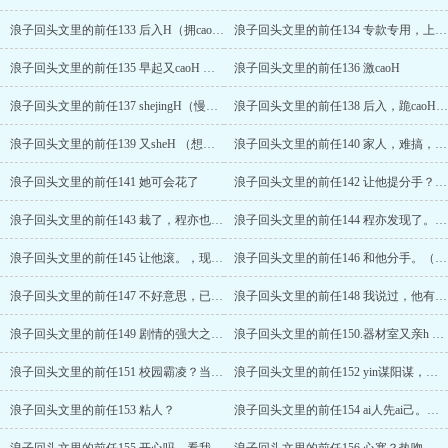
浪子回头文里的前任133 后入H（拥cao，咬她，怎么这么可ai）
浪子回头文里的前任134 专款专用，上药h， 过夜
浪子回头文里的前任135 早起又caoH （蹭喷）
浪子回头文里的前任136 激caoH
浪子回头文里的前任137 shejingH（慢不了）
浪子回头文里的前任138 后入，跪caoH （接电话也要cao）
浪子回头文里的前任139 又sheH （想彻底转正）
浪子回头文里的前任140 家人，难搞，会些拳脚
浪子回头文里的前任141 她可会花了
浪子回头文里的前任142 让他提分手？（在家乖一点）
浪子回头文里的前任143 栽了，程亦也在。
浪子回头文里的前任144 程亦发现了。山雨欲来。
浪子回头文里的前任145 让他滚。，现在能管了吗 （程亦h）
浪子回头文里的前任146 和他分手。（程亦）
浪子回头文里的前任147 不好意思，已辜负。
浪子回头文里的前任148 我说过，他有的我也要有。（程亦）
浪子回头文里的前任149 剧情的强大之处，男女主说话了。
浪子回头文里的前任150.器材室又亲h （都你玩了我玩什么）
浪子回头文里的前任151 校园霸凌？当还俞思可人情
浪子回头文里的前任152 yin谋阳谋，让他戒烟。
浪子回头文里的前任153 粘人？
浪子回头文里的前任154 ai人先ai己。男女主结识的经典桥段