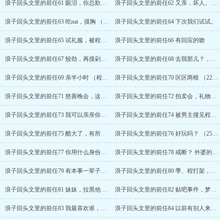
浪子回头文里的前任61 眼泪，你总欺负我
浪子回头文里的前任62 又亲，坏人。 （1700收加更）
浪子回头文里的前任63 吃nai，摸胸 （1800珠加更）
浪子回头文里的前任64 下次我们试试。
浪子回头文里的前任65 试礼服，被程亦又强吻 （1900收加更）
浪子回头文里的前任66 有回应的吻
浪子回头文里的前任67 较劲，再摸剁了你的爪子（2000收加更）
浪子回头文里的前任68 去我那儿？，怕了。
浪子回头文里的前任69 亲半小时 （程亦，2100收加更）
浪子回头文里的前任70 区区两根 （2200收加更）
浪子回头文里的前任71 慈善晚会，这么大方啊？
浪子回头文里的前任72 拍卖会，礼物，周扒皮。
浪子回头文里的前任73 我可以亲亲你吗，太腼腆了（2300收加更）
浪子回头文里的前任74 被男主撞见程亦亲她 （2400收加更）
浪子回头文里的前任75 醋大了，有所
浪子回头文里的前任76 好玩吗？ （2500收加更）
浪子回头文里的前任77 你用什么身份管我？
浪子回头文里的前任78 戒断？ 外婆的见面礼
浪子回头文里的前任79 有本事一辈子都靠手
浪子回头文里的前任80 季、程打架，流言，受伤（2600收加更）
浪子回头文里的前任81 妹妹，拉黑他 （2700收加更）
浪子回头文里的前任82 贴吧事件，梦女？
浪子回头文里的前任83 我最喜欢谁，你不知道？（2800收加更）
浪子回头文里的前任84 以前有别人来过吗？