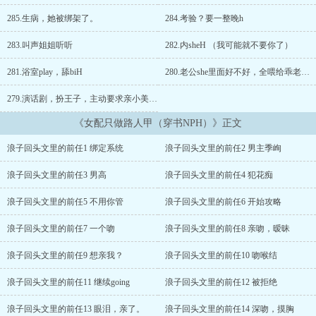
么？”001：“丰富男主人生经历和情史，衬托女主。”“按照作者意
志，你只能得到男主的身体，得不到他的心，必要时候还要配合世界
285.生病，她被绑架了。
284.考验？要一整晚h
意志维护男主的清白，推进男女主感情进展，确保结局HE。”虞邈：
就是扮演男主人鸡分离路上的“路人甲”炮友呗。她资本家心态发
283.叫声姐姐听听
282.内sheH （我可能就不要你了）
作：“这么卖力我有什么好处？”001：“免费睡男主算吗？”“……我不
能花钱睡些服务意识好的？”她的几千亿没有一点用武之地？
281.浴室play，舔biH
280.老公she里面好不好，全喂给乖老婆 HHH
001：“理论上不可以，您必须先完成主任务。”虞邈：理论是吧，行
279.演话剧，扮王子，主动要求亲小美？（去他小时候生活的地方）
行行。她不图人不图心，只图男主鸡巴镶了金。虞邈勤勤恳恳做好自
己的路人甲，除了睡一睡男主就是体验小世界人生，准备等故事线走
《女配只做路人甲（穿书NPH）》正文
完，回去继续为花光千亿资产奋斗。哪知道剧情像脱缰的野马，逐渐
不受控……世界一：浪子回头文里的前任“你身材好xing格开朗，在你
浪子回头文里的前任1 绑定系统
浪子回头文里的前任2 男主季峋
的猛烈追求下男主勉为其难接受了你，但他的官配是现在平平无奇，
以后会大放异彩的温柔坚韧女主，两人在一起后恩ai甜蜜羡煞旁人，
浪子回头文里的前任3 男高
浪子回头文里的前任4 犯花痴
你只是男主那段浑噩岁月里不值一提的过客。”你的任务：1.丰富男主
情史和xing经验；2.作且吵，衬托女主的安静内敛。“胸大无脑”钓系
浪子回头文里的前任5 不用你管
浪子回头文里的前任6 开始攻略
女X腹黑毒she学霸竹马（不保证1v1）?NTR，训狗。“原男主”只是工
具人，只用不ai。世界二：破镜重圆文里的门当户对“你知书达理文静
浪子回头文里的前任7 一个吻
浪子回头文里的前任8 亲吻，暧昧
内敛，是男主家里长辈都看好的未来儿媳，但他的官配是活泼娇媚恃
靓行凶的初恋，两人相ai多年，因人生规划不同而分开，等女主事业
浪子回头文里的前任9 想亲我？
浪子回头文里的前任10 吻喉结
有成决定追回旧ai，男主经历一番心里挣扎就会重拾ai意，你要配合
浪子回头文里的前任11 继续going
浪子回头文里的前任12 被拒绝
男主解除婚约。”你的任务：1.疏解男主xing欲；2.主动出轨，降低男
主解除婚约的心理负担。世界三：高gan文里的“小情儿”“你明艳妩媚
浪子回头文里的前任13 眼泪，亲了。
浪子回头文里的前任14 深吻，摸胸
身材火辣，是男主解决生理欲望的炮友，但他的官配是少年时一眼惊