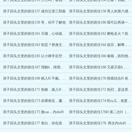
浪子回头文里的前任155 开心吗，看我被你耍得团团转
浪子回头文里的前任156 心塞？热吻。我爸
浪子回头文里的前任157 成功父亲三部曲
浪子回头文里的前任158 男人的第六感。程亦生病了？
浪子回头文里的前任159 哥，你不了解他
浪子回头文里的前任160 我可以再谈一个吗？腿打断。
浪子回头文里的前任161 灭烟，心动值还是没变
浪子回头文里的前任162 擦枪走火？前女友，之一
浪子回头文里的前任163 初恋？替身文学？
浪子回头文里的前任164 祖宗，解释，教育。
浪子回头文里的前任165 让小咪学后空翻 （程亦）
浪子回头文里的前任166 偷猫，跌到他身上（程亦）
浪子回头文里的前任167 强吻h，猜我放你离开的概率是多少（程亦）
浪子回头文里的前任168 又舔又咬h，怎么了，老婆 （程亦）
浪子回头文里的前任169 插入H 不戴。 （程亦）
浪子回头文里的前任170 彻底结合H 表白，做了手术 （程亦）
浪子回头文里的前任171 热吻，插入H （程亦）
浪子回头文里的前任172 热烈，是这里吗？H （程亦）
浪子回头文里的前任173 赤裸相见，攥住小半H （程亦）
浪子回头文里的前任174 吃ru儿，老婆H（程亦
浪子回头文里的前任175 激cao，内sheH
浪子回头文里的前任176H 第二次H（程亦）
浪子回头文里的前任177 表白，你也喜欢我H （程亦）
浪子回头文里的前任178. 再次内sheH （程亦）