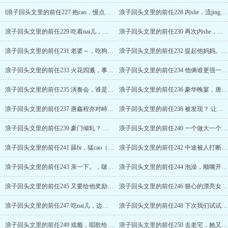
l浪子回头文里的前任227 抱cao，慢点吃，老婆，都是你的H （程亦）
浪子回头文里的前任228 内she，流jing，睡前吃naiH（程亦我老婆很漂亮很可ai）
浪子回头文里的前任229 吃着nai儿，情不自禁又做（边吃边caoH，程亦）
浪子回头文里的前任230 再次内she，等我一起，老婆。（程亦H）
浪子回头文里的前任231 老婆～，吃狗粮，小咪果然是随了她。
浪子回头文里的前任232 提起他妈妈。程亦看着她们相拥。
浪子回头文里的前任233 火花四溅，事业心，女主来还钱。
浪子回头文里的前任234 他俩谁更强一点？抠字眼， 学霸了不起？
浪子回头文里的前任235 演奏会，谁是他妹妹？被撞见
浪子回头文里的前任236 豪华晚宴，唐鑫到来，他不是不婚主义。
浪子回头文里的前任237 唐鑫程亦对峙。她又撒娇，那我亲亲你？，深吻h。
浪子回头文里的前任238 被发现？ 让老婆有些想了，讨厌的人得好好治治。
浪子回头文里的前任239 豪门倾轧？ 对敌人她向来不会手软。
浪子回头文里的前任240 一个做大一个做小？道德和父ai在打架。解他皮带（程亦h）
浪子回头文里的前任241 舔bi，猛cao（好喜欢cao老婆。程亦H）
浪子回头文里的前任242 中途被人打断，吃醋？内sheH （程亦）
浪子回头文里的前任243 亲一下。，啵啵啵三连击，又吃ru儿（程亦h）
浪子回头文里的前任244 泡澡，顺嘴开撩，他的小青梅？（程亦、季峋）
浪子回头文里的前任245 又要给他奖励？好心态决定一生。有她，他们有大福气了。
浪子回头文里的前任246 狠心的漂亮女人。不止一点欠揍。
浪子回头文里的前任247 吃nai儿，边唆边扯，做一会？h
浪子回头文里的前任248 下次我们试试别的，帮他揉，缠吻，回去开视频？h
浪子回头文里的前任249 戏瘾，唱歌给她听，奖励一个亲亲。
浪子回头文里的前任250 去老宅，她又来了，她就是这样一个可怕的女人