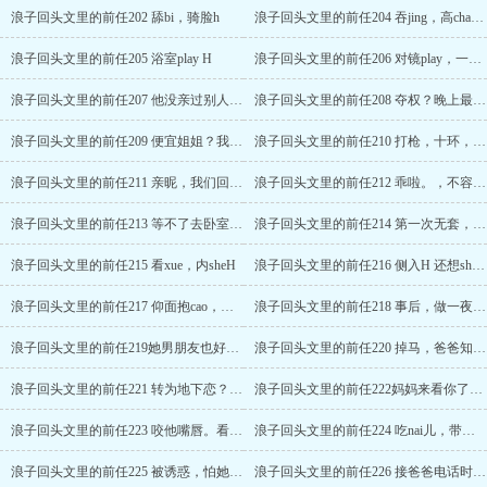
浪子回头文里的前任202 舔bi，骑脸h
浪子回头文里的前任204 吞jing，高chao，又sheH （我们总有分开的时候）
浪子回头文里的前任205 浴室play H
浪子回头文里的前任206 对镜play，一步一插H
浪子回头文里的前任207 他没亲过别人，平行时空的她？（二合一）
浪子回头文里的前任208 夺权？晚上最多三次
浪子回头文里的前任209 便宜姐姐？我不会被别人抢走。
浪子回头文里的前任210 打枪，十环，等着看好戏
浪子回头文里的前任211 亲昵，我们回去？，买了三盒套
浪子回头文里的前任212 乖啦。，不容拒绝带她走
浪子回头文里的前任213 等不了去卧室，在门口就插进来H
浪子回头文里的前任214 第一次无套，caochao吹了H
浪子回头文里的前任215 看xue，内sheH
浪子回头文里的前任216 侧入H 还想she里面，男生还是要自ai一点
浪子回头文里的前任217 仰面抱cao，再次内sheH（你。我老婆。）
浪子回头文里的前任218 事后，做一夜H （以后要温柔一些）
浪子回头文里的前任219她男朋友也好帅！，叶蓁蓁的恨意。
浪子回头文里的前任220 掉马，爸爸知道了，让她分手？
浪子回头文里的前任221 转为地下恋？程亦的高兴，它很想你。
浪子回头文里的前任222妈妈来看你了，花仙子，程亦又吻她
浪子回头文里的前任223 咬他嘴唇。看不懂指令，该罚。（程亦h）
浪子回头文里的前任224 吃nai儿，带她摸鸡巴h （程亦）
浪子回头文里的前任225 被诱惑，怕她偷吃？主动吞夹他鸡巴h（程亦）
浪子回头文里的前任226 接爸爸电话时被程亦整根插进来H