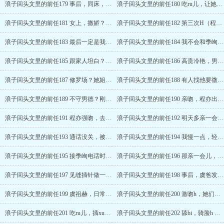
浪子回头文里的前任179 事后，同床，坏咪？H （程亦）
浪子回头文里的前任180 吃ru儿，让她主动？H（程亦）
浪子回头文里的前任181 女上，撒娇？H（程亦）
浪子回头文里的前任182 第三次H（程亦）
浪子回头文里的前任183 最后一定是我H （程亦）
浪子回头文里的前任184 我不会和季峋分手！
浪子回头文里的前任185 跟家人坦白？家庭关系。
浪子回头文里的前任186 高贵冷艳，男主在后面！
浪子回头文里的前任187 修罗场？她姐妹身上有光！
浪子回头文里的前任188 有人找他要微信？她要开作了
浪子回头文里的前任189 不守男德？刚吵过就亲h
浪子回头文里的前任190 亲吻，程亦出现让她回家h
浪子回头文里的前任191 程亦强吻，去我那儿？h
浪子回头文里的前任192 明天多亲一会儿，程亦找来
浪子回头文里的前任193 通话没关，被程亦强制亲，摸h
浪子回头文里的前任194 我慢一点，轻轻的 （程亦，手指h）
浪子回头文里的前任195 接季峋电话时被程亦舔喷h（ntr，接受不了慎入）
浪子回头文里的前任196 那亲一会儿，勾引她？h（程亦）
浪子回头文里的前任197 见缝插针做一次，内sheH（程亦）
浪子回头文里的前任198 事后，虞爸发现端倪？（程亦）
浪子回头文里的前任199 虞祖赫，日常sao扰男朋友，想你了
浪子回头文里的前任200 激吻h，她们不是纯ai向
浪子回头文里的前任201 吃ru儿，插xue，翻旧账？（手指h）
浪子回头文里的前任202 舔bi，骑脸h （帮我舔舔？