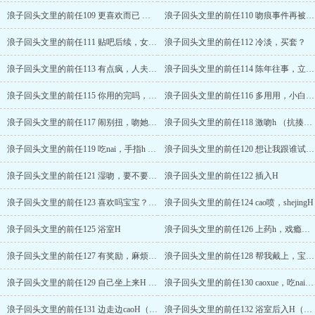
浪子回头文里的前任109 更喜欢而已 （女主和程亦视角）
浪子回头文里的前任110 吻痕事件再被提起，插足言论
浪子回头文里的前任111 贴吧后续，女主加她
浪子回头文里的前任112 冷淡，买套？
浪子回头文里的前任113 有点疯，人夫感。
浪子回头文里的前任114 陈年往事，立好规矩
浪子回头文里的前任115 你用的完吗，跟你就能。
浪子回头文里的前任116 多用用，小白眼狼。
浪子回头文里的前任117 闹别扭，吻她，宝宝。
浪子回头文里的前任118 激吻h （抗揍吗？）
浪子回头文里的前任119 吃nai，手指h （梦里也是你）
浪子回头文里的前任120 想让我跟谁试 ，较劲h
浪子回头文里的前任121 湿吻，要不要我？h
浪子回头文里的前任122 插入H
浪子回头文里的前任123 喜欢吗宝宝？，抽插H
浪子回头文里的前任124 cao喷，shejingH
浪子回头文里的前任125 浴室H
浪子回头文里的前任126 上药h，戏瘾，让他做饭。
浪子回头文里的前任127 有奖励，麻烦告诉我老婆
浪子回头文里的前任128 帮我戴上，宝宝h
浪子回头文里的前任129 自己坐上来H （女上，撒娇）
浪子回头文里的前任130 caoxue，吃naiH （自己捧着）
浪子回头文里的前任131 边走边caoH（对镜，shejing）
浪子回头文里的前任132 浴室后入H（挑衅，再来。）