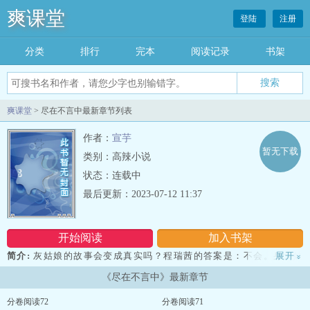
爽课堂
登陆
注册
分类
排行
完本
阅读记录
书架
爽课堂
> 尽在不言中最新章节列表
作者：
宣芋
暂无下载
类别：高辣小说
状态：连载中
最后更新：2023-07-12 11:37
开始阅读
加入书架
简介:
灰姑娘的故事会变成真实吗？程瑞茜的答案是：不会。身为妓
展开
»
女生下的，父不详的女孩，她早熟得忘记了如何去做梦。母亲暂时依
《尽在不言中》最新章节
附于一个有钱的男人，可是她的生活却没有得到改善。转学到贵族学
校，却要处处小心，以防被排挤。男人没有一个是好东西，她早就知
分卷阅读72
分卷阅读71