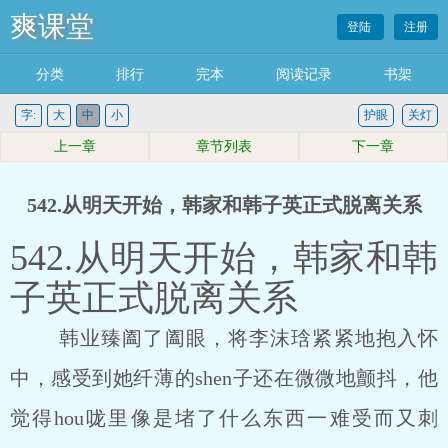
爽课堂
登陆
注册
分类
排行
完本
阅读记录
书架
字:
大
中
小
护眼
关灯
上一章
章节列表
下一章
542.从明天开始，韩家和韩子英正式脱离关系
542.从明天开始，韩家和韩
子英正式脱离关系
韩业臻阖了阖眼，将李沫琀紧紧地抱入怀
中，感受到她纤薄的shen子还在微微地颤抖，他
觉得hou咙里像是堵了什么东西一难受而又刺