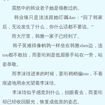
震怒中的韩业老子她是领教过的。
韩业臻只是淡淡跟她叮嘱dao：“回了韩家
后，无论发生了什么，你什么话都不要说。”
而大厅里，韩雅一家子已经到了。
韩子英难得像鹌鹑一样坐在韩雅shen边，连
tou都不敢抬，而姜珩则是低眉垂手站在一旁，站
姿恭敬。
而李沫琀进来的时候，姜珩稍稍偏tou，不着
痕迹地用余光望着李沫琀。
李沫琀似乎感觉到什么，抬眼看去，而姜珩
却已经收回眼光，恢复成低首的姿态。