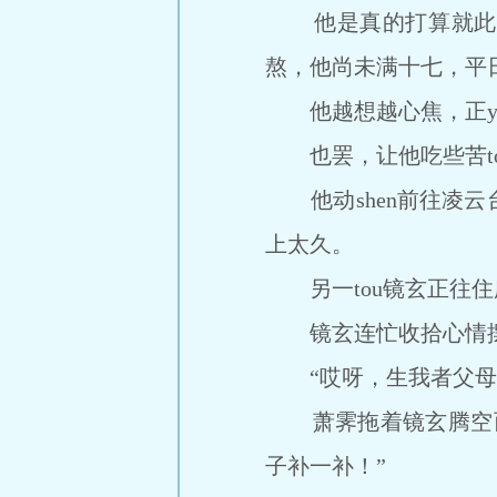
他是真的打算就此放
熬，他尚未满十七，平日
他越想越心焦，正yu
也罢，让他吃些苦tou
他动shen前往凌云
上太久。
另一tou镜玄正往住
镜玄连忙收拾心情摆出
“哎呀，生我者父母
萧霁拖着镜玄腾空而
子补一补！”