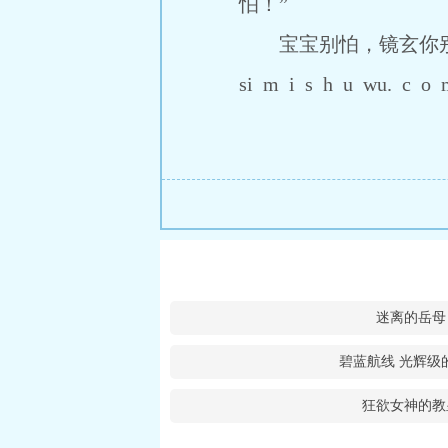
怕！”
宝宝别怕，镜玄你
si m i s h u wu. c o 
迷离的岳母
碧蓝航线 光辉级
狂欲女神的教