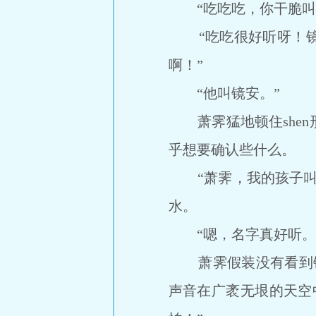
“吃吃吃，你干脆叫
“吃吃很好听呀！镜
啊！”
“他叫镜安。”
萧霁猛地顿住shen
乎想要确认些什么。
“萧霁，我的孩子叫镜
水。
“嗯，名字真好听。
萧霁假装没有看到镜玄
声音在广袤无垠的天空