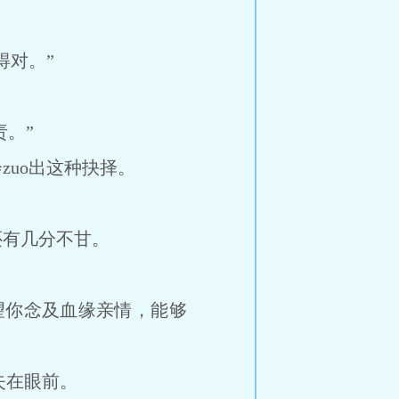
对。”
。”
uo出这种抉择。
有几分不甘。
你念及血缘亲情，能够
失在眼前。