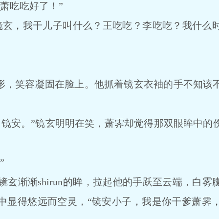
萧吃吃好了！”
玄，我干儿子叫什么？王吃吃？李吃吃？我什么时
形，笑容凝固在脸上。他抓着镜玄衣袖的手不知该
安。”镜玄明明在笑，萧霁却觉得那双眼眸中的伤
”
渐渐shirun的眸，拉起他的手跃至云端，白雾
中显得悠远而空灵，“镜安小子，我是你干爹萧霁