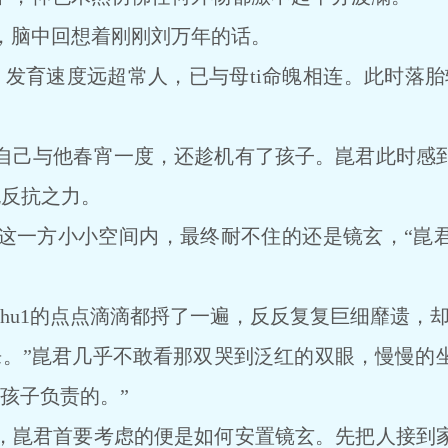
脑中回想着刚刚刘万年的话。
育速度远超常人，已与母ti命魄相连。此时落胎轻
己与他春宵一度，还趁机有了孩子。崑君此时感到
无反抗之力。
一方小小空间内，最终耐不住的还是镜玄，“崑君
u1的点点滴滴都捋了一遍，反反复复巨细靡遗，却仍
”崑君几乎不敢看那双哭到泛红的双眼，慢慢的
孩子负责的。”
崑君首要考虑的便是如何安置镜玄。先把人接到家