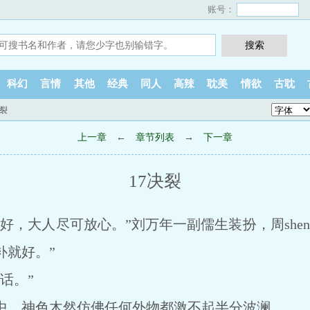
账号：
科幻
言情
其他
经典
同人
高辣
耽美
情欲
古耽
决裂
上一章
←
章节列表
→
下一章
17决裂
好，大人尽可放心。”刘万年一副儒生装扮，周she
补就好。”
话。”
，神色木然仿佛任何外物都激不起半分波澜。