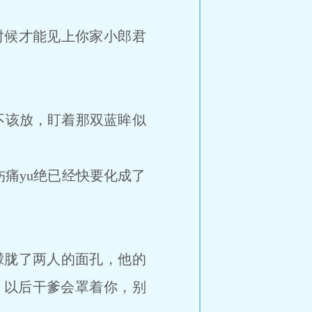
候才能见上你家小郎君
不该放，盯着那双蓝眸似
痛yu绝已经快要化成了
朦胧了两人的面孔，他的
，以后干爹会罩着你，别