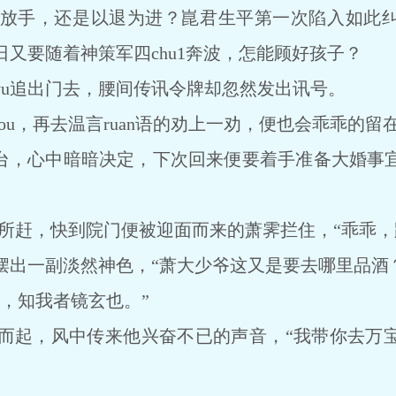
手，还是以退为进？崑君生平第一次陷入如此纠
又要随着神策军四chu1奔波，怎能顾好孩子？
追出门去，腰间传讯令牌却忽然发出讯号。
，再去温言ruan语的劝上一劝，便也会乖乖的留在自
台，心中暗暗决定，下次回来便要着手准备大婚事
所赶，快到院门便被迎面而来的萧霁拦住，“乖乖，
一副淡然神色，“萧大少爷这又是要去哪里品酒？
，知我者镜玄也。”
起，风中传来他兴奋不已的声音，“我带你去万宝