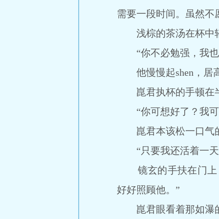
需要一段时间。虽然不
浅棕的茶汤在杯中轻轻
“你不必勉强，我也
他慢慢起shen，居
崑君执杯的手顿在半空
“你可想好了？我可
崑君本该松一口气的
“只要我还活着一天，
镜玄的手扶在门上，
好好照顾他。”
崑君眼看着那如瀑的乌发