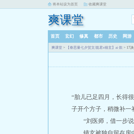
将本站设为首页
收藏爽课堂
爽课堂
首页
玄幻
修真
都市
历史
网游
爽课堂
>
【眷思量七夕贺文/崑君x镜玄】ai·欺
> 17
“胎儿已足四月，长得很
子开个方子，稍微补一
“刘医师，借一步说
镜玄被独自留在房中