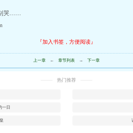
别哭……
m
『加入书签，方便阅读』
上一章
←
章节列表
→
下一章
热门推荐
的一日
皇