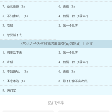
公主第二个世界（预定中）：魔王vsjing灵vs剑士??无能笨蛋普通人
1vn，快穿女主陈郁，脑袋空空蠢萌小普女，无闪光点，纯怕死。男
7、圣意难违（h）
6、齿痕（h）
主全员气运之子，长相能力双在线。排雷：可能会有穿入bl世界中然
后被原攻受夹心的剧情，慎入。男主之间无暧昧无感情纯恨纯雄竞，
5、不知廉耻。（h）
4、如隔三秋（h舔xue）
每个人都视对方为小三。可能会有部分章节/世界轻微虐女/男，如果
看到您不喜欢的地方请迅速退出。喜欢的话可以多留言评论！很ai看
3、吃醋
2、第一个世界
www...
1、想要活下去
《气运之子为何对我强取豪夺(np强制ai）》正文
1、想要活下去
2、第一个世界
3、吃醋
4、如隔三秋（h舔xue）
5、不知廉耻。（h）
6、齿痕（h）
7、圣意难违（h）
8、殿下好像不喜欢我。
9、鸿门宴
热门推荐