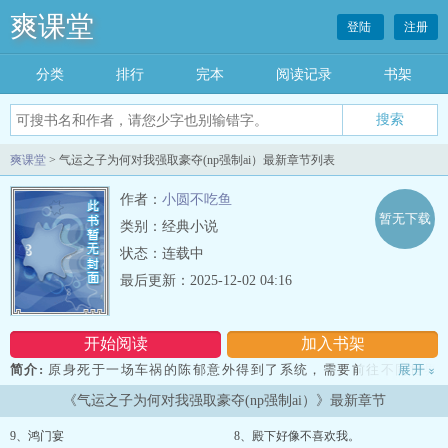
爽课堂
登陆
注册
分类
排行
完本
阅读记录
书架
爽课堂
> 气运之子为何对我强取豪夺(np强制ai）最新章节列表
作者：
小圆不吃鱼
暂无下载
类别：经典小说
状态：连载中
最后更新：2025-12-02 04:16
开始阅读
加入书架
简介:
原身死于一场车祸的陈郁意外得到了系统，需要前往不同世界
展开
»
完成自己作为炮灰npc的使命。然而她怎么也想不到，本该完成任务
《气运之子为何对我强取豪夺(np强制ai）》最新章节
就美美下线的自己，却成为了每个世界中气运之子们强取豪夺的对
象。第一个世界：恨她入骨的驸马vs敌国太子vs忠犬绿茶男宠??残暴
9、鸿门宴
8、殿下好像不喜欢我。