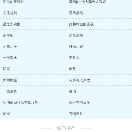
用电的青铜钟
基础jing神力阵列方程式
初建规则
通天异能
巫之安魂曲
跨越时空的凝视
识字板
沙盘演练
河川之子
忏悔之碑
一池寒水
平凡人
回家
倒数
大雨將至
与所有人为敌
一线生机
暴动
明明麦田什么错都没犯
你不在的日子
前夕
万物归凡
热门推荐