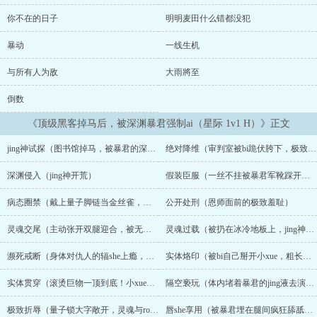
取刺杀神明的机会。白天，她是帝国会议桌上冷静自持、大杀四方的
清冷女官；夜里，她却只能塌着腰伏在暴君的膝头，被看不见的jing
你不在的日子
明明麦田什么错都没犯
神触手玩弄得大水泛滥、哭着求饶。沈微咬牙切齿地蛰伏：只要在极
致高chao的那万分之一秒防御松懈时，将病毒捅进他的大脑，就是这
暴动
一线生机
个恶魔的死期！直到那一夜，她自以为天衣无缝地发动了致命一击。
男人却好整以暇地擦去嘴角的鲜血： 「沈大人，妳这几个月来，到底
与所有人为敌
大雨將至
是在色诱孤……还是纯粹在发情？」沈微崩溃地发现，这头傲慢的顶
倒数
级掠食者，早就看穿了她所有的算计！更要命的是……说好的冷酷刺
杀，为什么她这颗清冷的大脑，竟然早就对仇人的深渊jing神力，产
《顶级黑客掉马后，被深渊暴君强制ai（星际 1v1 H）》正文
生了最不知羞耻的生理成瘾？！【食用指南?】1v1，双处 (SC)，
HE。rou与剧情并重。核心梗：理智要杀你，身体却疯狂渴求你。星
jing神试探（图书馆掉马，被暴君的深渊威压死死锁定全身）
绝对降维（审判室被bi跪伏胯下，极致体型差碾压与军装摩擦）
际科幻 / 强制ai / 体型差 / 双强相ai相杀。男主极度强势、占有欲爆
表、带点恶劣的掌控欲。全文高能反转，无雌竞，男女主只有彼此，
深渊侵入（jing神开荒）
假装臣服（一丝不挂被暴君军靴踩开双腿，大水泛滥）
双向救赎。【入坑指南：世界观与核心设定】【核心异能设定】jing
神力（异能）： 高阶异能者可以将jing神力具象化为武器（如触手、
病态圈禁（戴上量子脚链当金丝雀，晚宴上被手指发狠搅弄口腔）
公开处刑（恩师面前的极致羞耻）
矩阵、幻境），进行跨维度的攻击。量子天网： 覆盖全星系的虚拟网
络，也是各方势力争夺控制权的核心战场。【星系三大核心阵营】帝
灵魂交尾（主动张开双腿迎合，被无形触手玩到失禁chao吹）
灵魂过载（被扔在冰冷地板上，jing神探针注入高压电流疯狂抽插）
国（最高统治区）： 曾由腐朽的「帝都旧贵族」统治，他们剥削底
层、草菅人命。如今已被平民出身的军阀推翻，由冷酷强大的「摄政
濒死戒断（身体对仇人的辐she上瘾，深夜发情流着水主动爬床求cao）
实体烙印（被bi自己掰开小xue，粗长手指强行劈开处女防线）
王」独裁统治，拥有全宇宙最强大的军事力量。中央联盟（反抗势
实体贯穿（滚烫巨物一顶到底！小xue被彻底撑裂，大开大合狂暴cao弄）
隔空亵玩（体内堵着暴君的jing液去演讲，全星系直播被jing神触手玩到高chao流水）
力）： 打着「民主、平权、解放同胞」的旗号在暗网活跃，声称要推
翻帝国的极权。他们是许多流亡难民眼中的「救世主」。新绿洲（被
极致折辱（量子锁大字敞开，灵魂与rou体的极限亵玩)
唇she享用（被暴君埋在腿间疯狂舔舐吸吮，后入式cao到子宫口死死绞紧）
毁灭的边境）： 十年前因为一场残酷的恒星爆破战争而化为辐she废