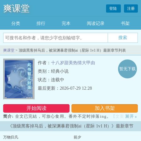
爽课堂
登陆
注册
分类
排行
完本
阅读记录
书架
爽课堂
> 顶级黑客掉马后，被深渊暴君强制ai（星际 1v1 H）最新章节列表
作者：
十八岁甜美热情大甲由
暂无下载
类别：经典小说
状态：连载中
最后更新：2026-07-29 12:28
开始阅读
加入书架
简介:
全文已完結，可放心食用。番外不定时掉落ing。【文案】沈微
展开
»
有两个致命的秘密。第一，她是个全星系通缉的顶级黑客。第二，她
《顶级黑客掉马后，被深渊暴君强制ai（星际 1v1 H）》最新章节
正在色诱那个十年前毁了她家园的帝国暴君。为报家国血仇，沈微甘
愿沦为暴君的专属禁脔。 她以为自己是在忍辱负重、用这具皮囊去换
万物归凡
前夕