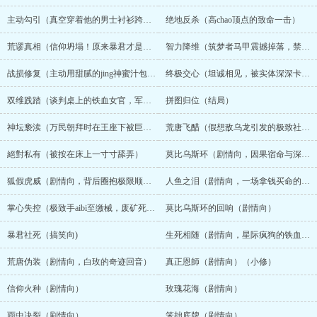
墟。这里是女主角的母国，无数幸存的流民至今仍在星际间流亡，成
主动勾引（真空穿着他的男士衬衫跨坐，用发情的小xue疯狂吞吐巨物）
绝地反杀（高chao顶点的致命一击）
为各方势力抢夺的目标。【核心人物与宿命死局】男主：霍修（帝国
暴君 / 顶级掠食者）异能：【深渊矩阵】。 全星系唯一的深渊级jing
荒谬真相（信仰坍塌！原来暴君才是救命恩人，在重伤的男人身下崩溃挨cao）
智力降维（筑梦者马甲震撼掉落，禁欲制服下的泛滥成灾）
神力，拥有摧枯拉朽的毁灭与吞噬力量，jing神力具象化为漆黑的触
手。人设： 从底层矿工杀上王座的独裁者。傲慢、暴戾、掌控欲极
战损修复（主动用甜腻的jing神蜜汁包裹、疗愈狂暴触手）
终极交心（坦诚相见，被实体深深卡在花心最死角的灵魂共振）
强。女主：沈微（复仇少女 / 顶级幽灵黑客）表面身分： 帝都大学里
一个平平无奇、娇小怯懦的女大学生。真实身分： 帝国通缉了三年的
双维践踏（谈判桌上的铁血女官，军靴与隐形触手的裙底极限亵玩）
拼图归位（结局）
顶级幽灵黑客「筑梦者」。异能：【九维晶体迷宫】。 拥有全星系最
恐怖的算力与绝对理智的逻辑防御。宿命目标：十年前，霍修引爆恒
神坛亵渎（万民朝拜时在王座下被巨物拍脸、极致深喉吞jing）
荒唐飞醋（假想敌乌龙引发的极致社死）
星毁了她的母国「新绿洲」，害死她的父母。她甘愿伪装成废物潜伏
在暴君眼皮底下，只为在天网撕开漏dong拯救同胞，并寻找机会给这
絕對私有（被按在床上一寸寸舔弄）
莫比乌斯环（剧情向，因果宿命与深渊诞生）
位杀父仇人致命一击！【碎碎念】自己煮自己想吃的饭，希望你也喜
欢。因为怕自己写不完，所以写完正文才一次过放上来哈哈哈。如果
狐假虎威（剧情向，背后圈抱极限顺毛）
人鱼之泪（剧情向，一场拿钱买命的顶级阳谋，暴君的自卑）
文艺一点的话，这篇的大名应该叫《以子之矛，供子之盾》。对于这
个名字，希望看完结局的你能够GET到~作者的一点小心机。此外，作
掌心失控（极致手aibi至缴械，废矿死局里的恩威并施）
莫比乌斯环的回响（剧情向）
者是个小萌新，倘若看官们满意的话，望各位手下留情，多多留言跟
暴君社死（搞笑向)
生死相随（剧情向，星际疯狗的铁血柔情）
送珠珠，给一下鼓励和支持(90度鞠躬)。【關於番外】本文始于小
头，终于大头。番外后面开始走剧情向了……想到哪里写哪里。...
荒唐伪装（剧情向，白玫的奇迹回音）
真正恩師（剧情向）（小修）
信仰火种（剧情向）
玫瑰花海（剧情向）
雨中决裂（剧情向）
笨拙底牌（剧情向）