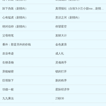
卸下伪装（剧情向）
真理报社（白玫X小兰小甜rou，剧情向）
心有猛虎（剧情向）
意识之河（剧情向）
绝对信仰（剧情向）
仰望星空
父母绝笔
发财大计
番外：那是另外的价钱
金色麦浪
农业奇迹
成人礼
生锈圣物
灵魂画手
异能秘密
锁的打开
巨塔除下
新的秩序
功德一桩
星际经济学
九九乘法
25秒30