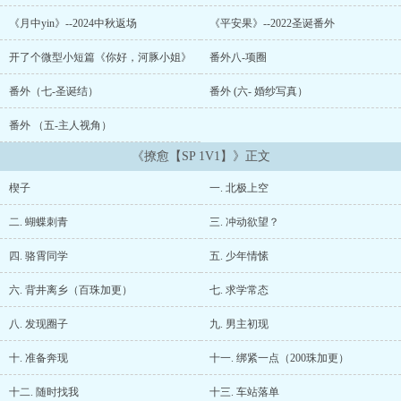
珠...
《月中yin》--2024中秋返场
《平安果》--2022圣诞番外
开了个微型小短篇《你好，河豚小姐》
番外八-项圈
番外（七-圣诞结）
番外 (六- 婚纱写真）
番外 （五-主人视角）
《撩愈【SP 1V1】》正文
楔子
一. 北极上空
二. 蝴蝶刺青
三. 冲动欲望？
四. 骆霄同学
五. 少年情愫
六. 背井离乡（百珠加更）
七. 求学常态
八. 发现圈子
九. 男主初现
十. 准备奔现
十一. 绑紧一点（200珠加更）
十二. 随时找我
十三. 车站落单