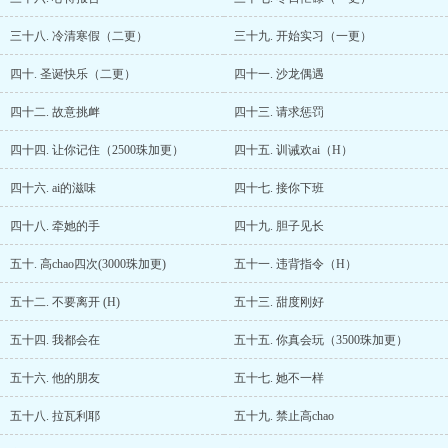
三十八. 冷清寒假（二更）
三十九. 开始实习（一更）
四十. 圣诞快乐（二更）
四十一. 沙龙偶遇
四十二. 故意挑衅
四十三. 请求惩罚
四十四. 让你记住（2500珠加更）
四十五. 训诫欢ai（H）
四十六. ai的滋味
四十七. 接你下班
四十八. 牵她的手
四十九. 胆子见长
五十. 高chao四次(3000珠加更)
五十一. 违背指令（H）
五十二. 不要离开 (H)
五十三. 甜度刚好
五十四. 我都会在
五十五. 你真会玩（3500珠加更）
五十六. 他的朋友
五十七. 她不一样
五十八. 拉瓦利耶
五十九. 禁止高chao