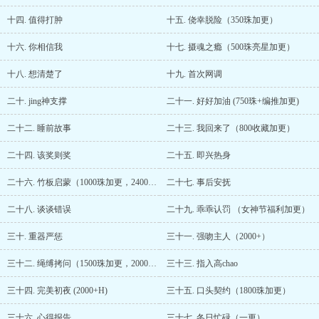
十四. 值得打肿
十五. 侥幸脱险（350珠加更）
十六. 你相信我
十七. 摄魂之瘾（500珠亮星加更）
十八. 想清楚了
十九. 首次网调
二十. jing神支撑
二十一. 好好加油 (750珠+编推加更)
二十二. 睡前故事
二十三. 我回来了（800收藏加更）
二十四. 该奖则奖
二十五. 即兴热身
二十六. 竹板启蒙（1000珠加更，2400字）
二十七. 事后安抚
二十八. 谈谈错误
二十九. 乖乖认罚 （女神节福利加更）
三十. 重器严惩
三十一. 强吻主人（2000+）
三十二. 绳缚拷问（1500珠加更，2000+）
三十三. 指入高chao
三十四. 完美初夜 (2000+H)
三十五. 口头契约（1800珠加更）
三十六. 心得报告
三十七. 冬日忙碌（一更）