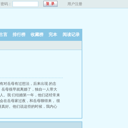
密码：
用户注册
古言
排行榜
收藏榜
完本
阅读记录
有对岳母有过想法，后来出现 的念
，岳母很早就离婚了，独自一人带大
人。我 们结婚第一年，他们还经常来
会在岳母家过夜，和岳母聊得来， 很
得真好。他们说这些的时候，我内心