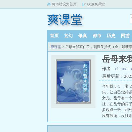
将本站设为首页
收藏爽课堂
爽课堂
首页
玄幻
修真
都市
历史
网游
爽课堂
> 岳母来我家住了，刺激又担忧（全）最新
岳母来
作者：
chenxia
最后更新：2023-0
今年我３３，妻２
头，让自己觉得很
女儿。岳母有一个
往，在岳母的房子
多观点一致，相处
没有波澜，没往那