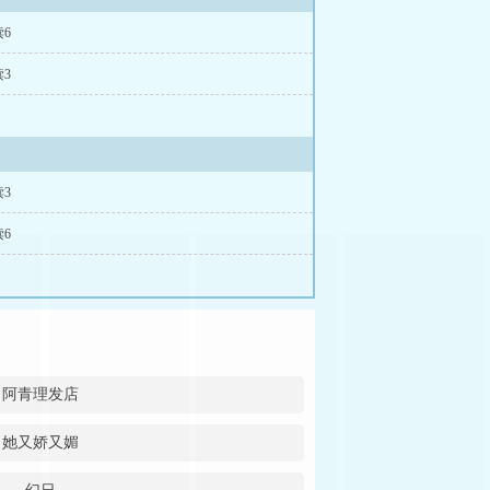
6
3
3
6
阿青理发店
她又娇又媚