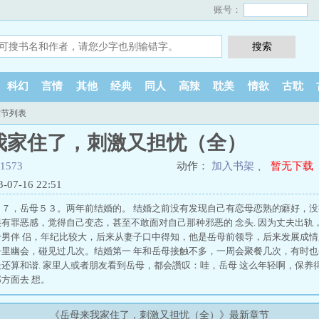
账号：
科幻
言情
其他
经典
同人
高辣
耽美
情欲
古耽
章节列表
我家住了，刺激又担忧（全）
o1573
动作：
加入书架
、
暂无下载
7-16 22:51
７，岳母５３。两年前结婚的。 结婚之前没有发现自己有恋母恋熟的癖好，没
有罪恶感，觉得自己变态，甚至不敢面对自己那种邪恶的 念头. 因为丈夫出轨
男伴 侣，年纪比较大，后来从妻子口中得知，他是岳母前领导，后来发展成情
里幽会，碰见过几次。结婚第一 年和岳母接触不多，一周会聚餐几次，有时也
还算和谐. 家里人或者朋友看到岳母，都会讚叹：哇，岳母 这么年轻啊，保养
方面去 想。
《岳母来我家住了，刺激又担忧（全）》最新章节