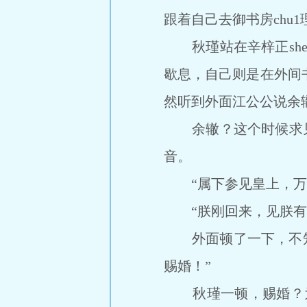
跟着自己去御书房chu
秋瑾站在辛梓正she
歇息，自己则是在外间书
然听到外面江公公说余
余辙？这个时候求见辛
音。
“属下参见皇上，万
“朕刚回来，见朕有
外面顿了一下，不知d
赐婚！”
秋瑾一顿，赐婚？为谁