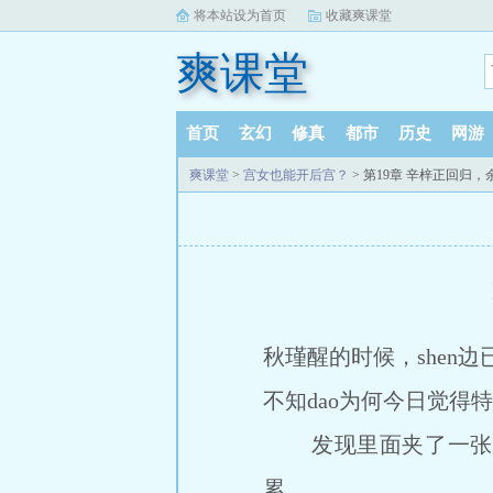
将本站设为首页
收藏爽课堂
爽课堂
首页
玄幻
修真
都市
历史
网游
爽课堂
>
宫女也能开后宫？
> 第19章 辛梓正回归
秋瑾醒的时候，shen边
不知dao为何今日觉
发现里面夹了一张纸
累。