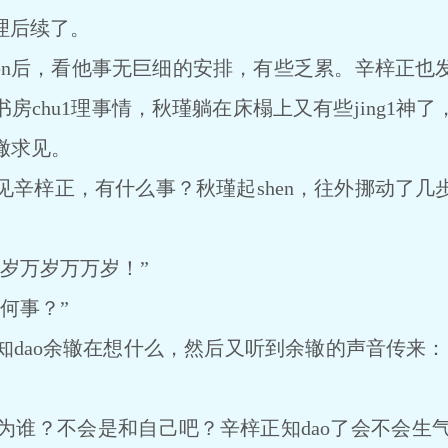
1理后续了。
n后，看他事无巨细的安排，有些乏累。辛梓正也
房chu1理事情，秋瑾躺在床榻上又有些jing1神
辙求见。
梓正，有什么事？秋瑾起shen，往外挪动了几
岁万岁万万岁！”
何事？”
ao余辙在想什么，然后又听到余辙的声音传来：
？不会是和自己吧？辛梓正知dao了会不会生气啊