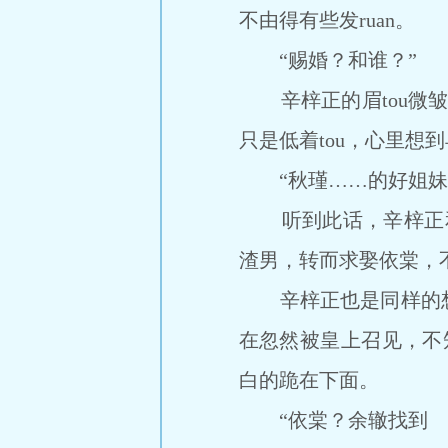
不由得有些发ruan。
“赐婚？和谁？”
辛梓正的眉tou微皱
只是低着tou，心里想
“秋瑾……的好姐妹，
听到此话，辛梓正和秋
渣男，转而求娶依棠，
辛梓正也是同样的想
在忽然被皇上召见，不
白的跪在下面。
“依棠？余辙找到