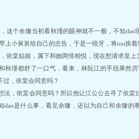
，这个余辙当初看秋瑾的眼神就不一般，不知dao
到早上小舅舅给自己的忠告，于是一咬牙，将tou挨着
依棠姑娘，属下和她两情相悦，现在想请求皇上为
瑾都舒了一口气，看来，林阮江的手段果然厉害
不过，依棠会同意吗？
法，依棠会同意吗？所以他让江公公去寻了依棠过
知dao是什么事，看见余辙，还以为自己和余辙的