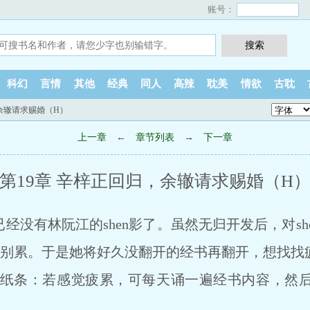
账号：
科幻
言情
其他
经典
同人
高辣
耽美
情欲
古耽
，余辙请求赐婚（H）
上一章
←
章节列表
→
下一章
第19章 辛梓正回归，余辙请求赐婚（H
已经没有林阮江的shen影了。虽然无归开发后，对sh
得特别累。于是她将好久没翻开的经书再翻开，想找找
条：若感觉疲累，可每天诵一遍经书内容，然后