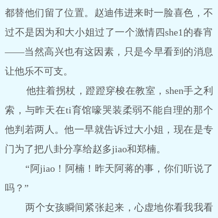
都替他们留了位置。赵迪伟进来时一脸喜色，不
过不是因为和大小姐过了一个激情四she1的春宵
――当然高兴也有这因素，只是今早看到的消息
让他乐不可支。
他拄着拐杖，蹬蹬穿梭在教室，shen手之利
索，与昨天在ti育馆嚎哭装柔弱不能自理的那个
他判若两人。他一早就告诉过大小姐，现在是专
门为了把八卦分享给赵多jiao和郑楠。
“阿jiao！阿楠！昨天阿蒋的事，你们听说了
吗？”
两个女孩瞬间紧张起来，心虚地你看我我看