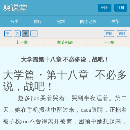
爽课堂
登陆
注册
分类
排行
完本
阅读记录
书架
字:
大
中
小
护眼
关灯
上一章
章节列表
下一章
大学篇第十八章 不必多说，战吧！
大学篇・第十八章 不必多
说，战吧！
赵多jiao哭着哭着，哭到半夜睡着。第二
天，她在手机振动中醒过来，caca眼睛，正抱着
被子枕tou不舍得离开被窝，困顿中她想起来，