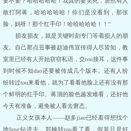
要不要？哈哈哈哈哈！我真的要笑死，居然有人
敢打阿蒋，哈哈哈哈哈！你们是没看到，那张
脸，妈呀！那个红手印！哈哈哈哈哈！！”
损友损友，就是关键时刻专门等着损人的朋
友。自己那点丑事被赵迪伟宣传得人尽皆知，教
室里已经有人开始窃窃私语，交tou接耳，这件事
到时候不知dao还要被传成几个版本。还有人纷
纷转过tou来看他，就为了看看他脸上还有没有那
个鲜明的红手印。蒋洄的脸色越发难看，还好他
今天有准备，避免被人看去窘态。
正义女孩本人――赵多jiao已经羞得想找个
地feng钻进去。郑楠转tou看了看，假装只是好