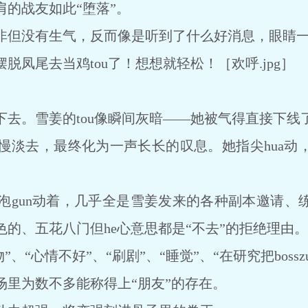
战友如此“堕落”。
但没有生气，反而像是听到了什么好消息，眼睛一
尾去当鸡tou了！想想就轻松！［欢呼.jpg］
。雪姜的tou像瞬间灰暗——她被气得直接下线
去，最终化为一声长长的叹息。她指尖hua动
un动着，几乎全是雪姜发来的各种副本邀请、
的、五花八门但he心意思都是“不去”的拒绝理由。
”、“心情不好”、“刷剧”、“睡觉”、“在研究把boss
为数不多能称得上“朋友”的存在。