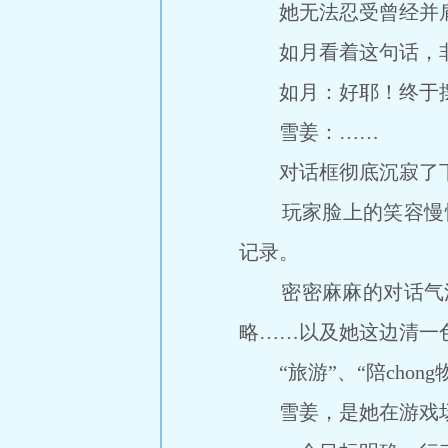
她无法忍受曾经并肩的
如月看着这句话，非
如月：好耶！终于摆脱凤
雪姜：……
对话框彻底沉寂了下去
玩家脸上的笑容慢慢淡
记录。
密密麻麻的对话气泡g
略……以及她这边清一色
“旅游”、“陪chong物
雪姜，是她在游戏场里