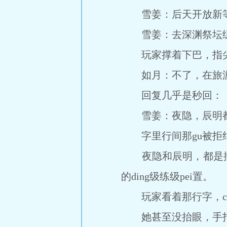
雪姜：后天开放新等
雪姜：去深渊祭坛练
玩家撑着下巴，指尖
如月：不了，在旅
回复几乎是秒回：
雪姜：夜隐，辰明都
字里行间那gu被拒绝
夜隐和辰明，都是排行榜
的ding级练级pei置。
玩家看着那行字，ch
她甚至没抬眼，手指