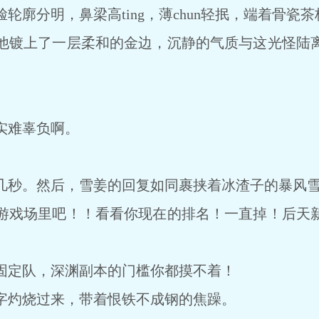
分明，鼻梁高ting，薄chun轻抿，端着骨瓷
镀上了一层柔和的金边，沉静的气质与这光怪陆离
难辜负啊。
秒。然后，雪姜的回复如同裹挟着冰渣子的暴风雪
戏场里吧！！看看你现在的排名！一直掉！后天新
定队，深渊副本的门槛你都摸不着！
灼烧过来，带着恨铁不成钢的焦躁。