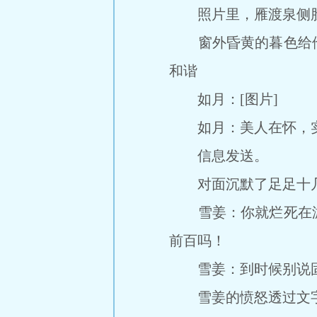
照片里，雁渡泉侧脸轮廓
窗外昏黄的暮色给他
和谐
如月：[图片]
如月：美人在怀，实
信息发送。
对面沉默了足足十几
雪姜：你就烂死在游
前百吗！
雪姜：到时候别说固
雪姜的愤怒透过文字