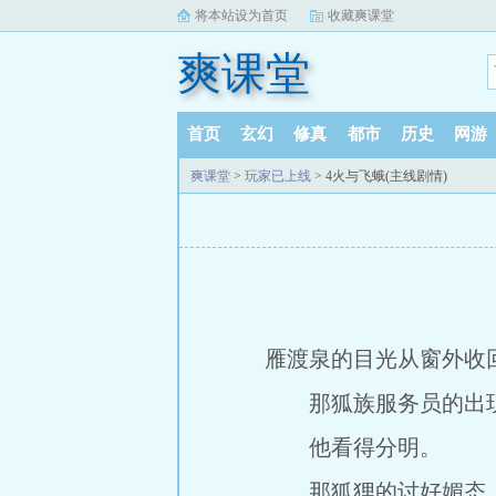
将本站设为首页
收藏爽课堂
爽课堂
首页
玄幻
修真
都市
历史
网游
爽课堂
>
玩家已上线
> 4火与飞蛾(主线剧情)
雁渡泉的目光从窗外收回
那狐族服务员的出现
他看得分明。
那狐狸的讨好媚态，并