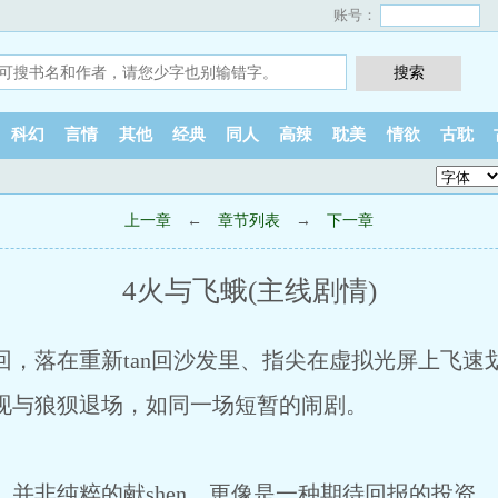
账号：
科幻
言情
其他
经典
同人
高辣
耽美
情欲
古耽
上一章
←
章节列表
→
下一章
4火与飞蛾(主线剧情)
，落在重新tan回沙发里、指尖在虚拟光屏上飞速划
与狼狈退场，如同一场短暂的闹剧。
非纯粹的献shen，更像是一种期待回报的投资。