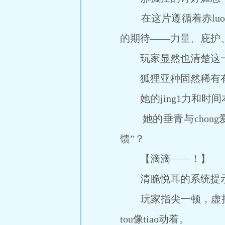
在这片遵循着赤luo
的期待——力量、庇护
玩家显然也清楚这一
狐狸亚种固然稀有有
她的jing1力和时间本
她的垂青与chong
馈”？
【滴滴——！】
清脆悦耳的系统提示
玩家指尖一顿，虚拟光
tou像tiao动着。