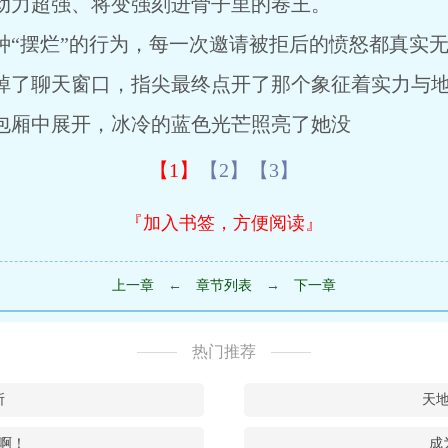
力超强、将变强刻进骨子里的卷王。
摆烂”的行为，每一次邀请被拒后的愤怒都真实无
了聊天窗口，指尖最终点开了那个象征着实力与地
厢中展开，冰冷的蓝色光芒照亮了她没
【1】
【2】
【3】
『加入书签，方便阅读』
上一章
←
章节列表
→
下一章
热门推荐
所
天
要啊！
成