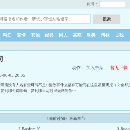
账号：
科幻
言情
其他
经典
同人
高辣
耽美
情欲
古耽
物
动作：
加入书架
、
暂无下载
6-03 20:35
可能没有人名有些可能不是ai情故事什么都有可能写在这里甚至研报（？全都
，梦到哪句说哪句，梦到哪里写哪里无脑制作中
《睡前读物》最新章节
3_Bayshore_02
3_Baysh