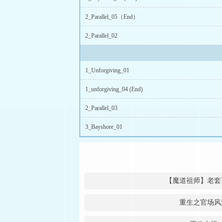
2_Parallel_05（End）
2_Parallel_02
1_Unforgiving_01
1_unforgiving_04 (End)
2_Parallel_03
3_Bayshore_01
【魔道祖师】老套
重生之官场风