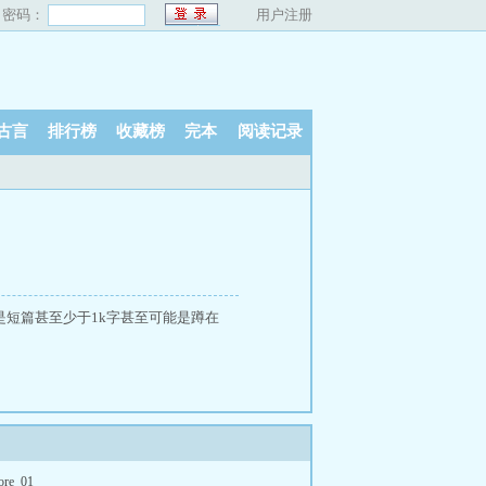
密码：
用户注册
古言
排行榜
收藏榜
完本
阅读记录
是短篇甚至少于1k字甚至可能是蹲在
ore_01