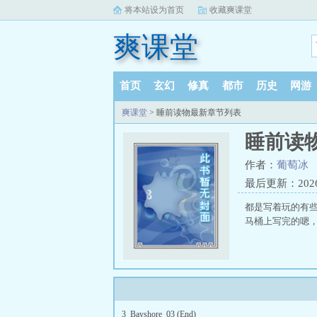
将本站设为首页
收藏爽课堂
爽课堂
首页
玄幻
修真
都市
历史
网游
爽课堂
> 睡前读物最新章节列表
睡前读
作者：
葡萄冰
最后更新：2026-0
都是写着玩的有些
马桶上写完的嗯
3_Bayshore_03 (End)