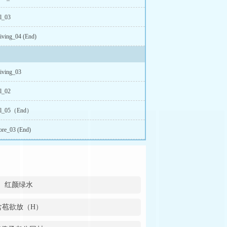
el_03
iving_04 (End)
iving_03
el_02
lel_05（End）
ore_03 (End)
红颜绿水
含苞欲放（H）