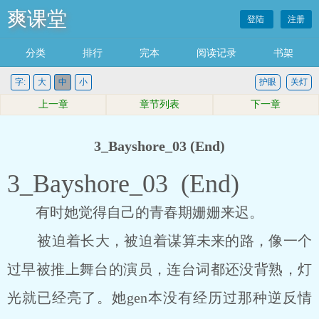
爽课堂
登陆
注册
分类
排行
完本
阅读记录
书架
字:
大
中
小
护眼
关灯
上一章
章节列表
下一章
3_Bayshore_03 (End)
3_Bayshore_03 (End)
有时她觉得自己的青春期姗姗来迟。
被迫着长大，被迫着谋算未来的路，像一个
过早被推上舞台的演员，连台词都还没背熟，灯
光就已经亮了。她gen本没有经历过那种逆反情