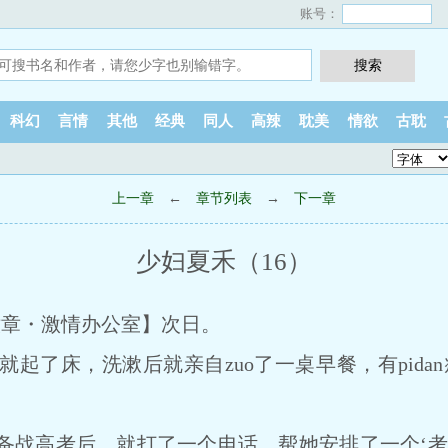
账号：
科幻
言情
其他
经典
同人
高辣
耽美
情欲
古耽
上一章
←
章节列表
→
下一章
少妇夏禾（16）
十六章・激情办公室】次日。
床，洗漱后就亲自zuo了一桌早餐，有pidan
高考后，就打了一个电话，帮她安排了一个‘考