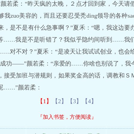
”颜若柔：“昨天疯的太晚，２点才回到家，今天请
我zuo美容的，而且还要忍受秃ding领导的各种s
来，是不是有什么急事啊？”夏禾：“嗯，我这边要
等等……我是不是听错了？我似乎隐约间听到……我
……对不对？”夏禾：“是凌天让我试试创业，也会
能成功――”颜若柔：“亲爱的……你啥也别说了，
，接受加班与潜规则，如果奖金高的话，调教和ＳＭ
呢……”颜若柔：
【1】
【2】
【3】
【4】
『加入书签，方便阅读』