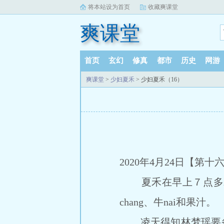
将本站设为首页
收藏爽课堂
爽课堂
首页
玄幻
修真
都市
历史
网游
爽课堂
>
少妇夏禾
> 少妇夏禾（16）
2020年4月24日【第
夏禾在早上７点多就起了
chang、牛nai和果汁。
凌天得知林梦瑶要备战