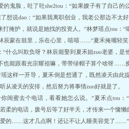
可爱的鬼脸，吐了吐she2tou：“如果嫂子有了自己
了想说dao：“如果我离职创业，我老公那边不太好解
打掩护，就说是她找的投资人。”林梦瑶点tou：
林辰蒙在鼓里，乐在心里，嘻嘻……”夏禾掩嘴轻笑
o：“什么叫欺负呀？林辰能娶到夏禾姐zuo老婆，
不也能跟着光宗耀祖嘛，带带绿帽子算个啥呀……
梦瑶这样一开导，夏禾倒是想通了，既然凌天由此
是听从凌天的安排，然后努力将事情zuo好就是了。
你闺蜜去个电话，看看她怎么说。”夏禾点tou：
颜若柔的电话，拨号后等了好半天，才传来一个慵懒
的……这才几点啊！还让不让人睡美容觉了……”