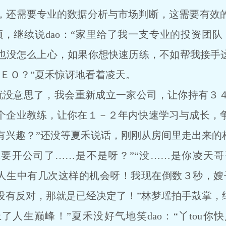
，还需要专业的数据分析与市场判断，这需要有效
，继续说dao：“家里给了我一支专业的投资团队
也没怎么上心，如果你想快速历练，不如帮我接手这
ＣＥＯ？”夏禾惊讶地看着凌天。
意思了，我会重新成立一家公司，让你持有３４
个企业教练，让你在１－２年内快速学习与成长，
兴趣？”还没等夏禾说话，刚刚从房间里走出来的林
要开公司了……是不是呀？”“没……是你凌天
？人生中有几次这样的机会呀！我现在倒数３秒，嫂子
有反对，那就是已经决定了！”林梦瑶拍手鼓掌，继
了人生巅峰！”夏禾没好气地笑dao：“丫tou你