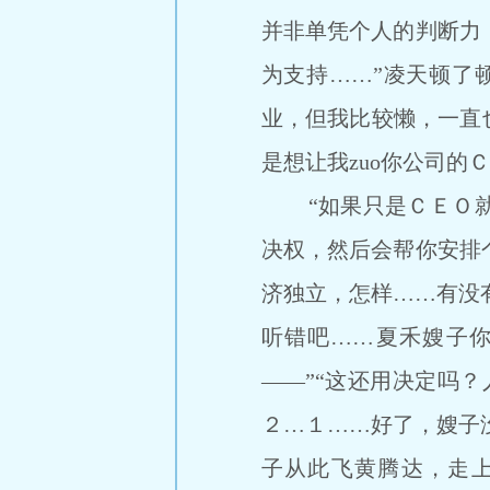
并非单凭个人的判断力
为支持……”凌天顿了顿
业，但我比较懒，一直
是想让我zuo你公司的
“如果只是ＣＥＯ就没
决权，然后会帮你安排
济独立，怎样……有没有
听错吧……夏禾嫂子你
――”“这还用决定吗
２…１……好了，嫂子没
子从此飞黄腾达，走上