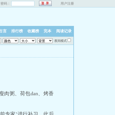
密码：
用户注册
古言
排行榜
收藏榜
完本
阅读记录
夜间模式
瘦肉粥、荷包dan、烤香
前专家’进行补习，此后