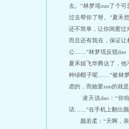
去。”林梦瑶zuo了个
过去帮你了呀。”夏禾想
还不简单，让你闺蜜过来
而且还有我在，保证让
公……”林梦瑶反驳da
夏禾姐飞华腾达了，他
种绿帽子呢……”被林
虑的，而她要zuo的就
凌天说dao：“你给
话……”在手机上翻出
颜若柔：“天啊，亲爱