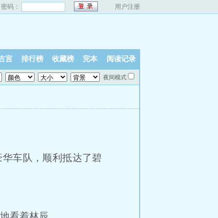
密码：
用户注册
古言
排行榜
收藏榜
完本
阅读记录
夜间模式
支豪华车队，顺利抵达了碧
地看着林辰。