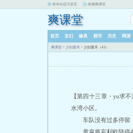
将本站设为首页
收藏爽课堂
爽课堂
首页
玄幻
修真
都市
历史
网游
爽课堂
>
少妇夏禾
> 少妇夏禾（43）
【第四十三章・yu求不
水湾小区。
车队没有过多停留，
黄泉将宾利欧陆停在了