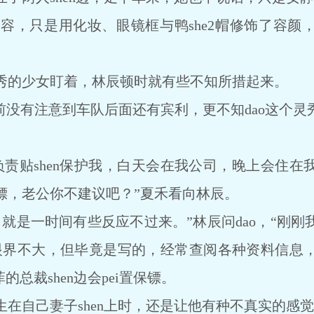
只是用化妆、眼镜框与鸭she2帽修饰了容颜
的少女盯着，林辰顿时就有些不知所措起来。
没有注意到车队后面还有宾利，更不知dao这个灵
贴shen保护我，白天会在我公司，晚上会住在
镖，老公你不建议吧？”夏禾看向林辰。
是一时间有些反应不过来。”林辰问dao，“刚刚
眼界不大，但毕竟是写的，经常查阅各种资料信息
的总裁shen边会pei置保镖。
自己妻子shen上时，还是让他有种不真实的感觉