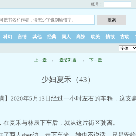
账号：
科幻
言情
其他
经典
同人
高辣
耽美
情欲
古耽
上一章
←
章节列表
→
下一章
少妇夏禾（43）
满】2020年5月13日经过一小时左右的车程，这
在夏禾与林辰下车后，就从这片街区驶离。
两人shen边，走下车来，她也不说话，只是安静