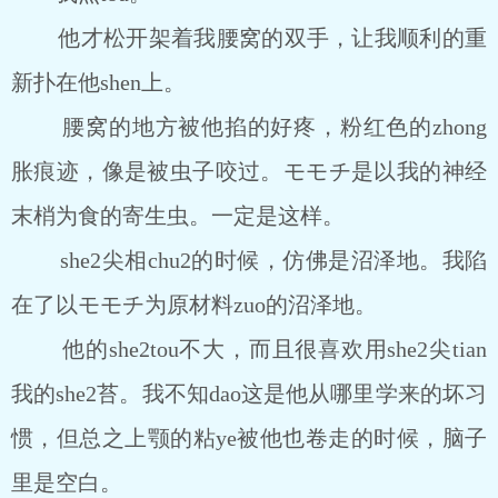
他才松开架着我腰窝的双手，让我顺利的重
新扑在他shen上。
腰窝的地方被他掐的好疼，粉红色的zhong
胀痕迹，像是被虫子咬过。モモチ是以我的神经
末梢为食的寄生虫。一定是这样。
she2尖相chu2的时候，仿佛是沼泽地。我陷
在了以モモチ为原材料zuo的沼泽地。
他的she2tou不大，而且很喜欢用she2尖tian
我的she2苔。我不知dao这是他从哪里学来的坏习
惯，但总之上颚的粘ye被他也卷走的时候，脑子
里是空白。