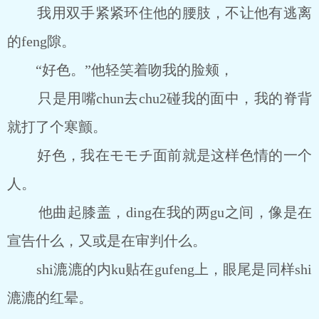
我用双手紧紧环住他的腰肢，不让他有逃离
的feng隙。
“好色。”他轻笑着吻我的脸颊，
只是用嘴chun去chu2碰我的面中，我的脊背
就打了个寒颤。
好色，我在モモチ面前就是这样色情的一个
人。
他曲起膝盖，ding在我的两gu之间，像是在
宣告什么，又或是在审判什么。
shi漉漉的内ku贴在gufeng上，眼尾是同样shi
漉漉的红晕。