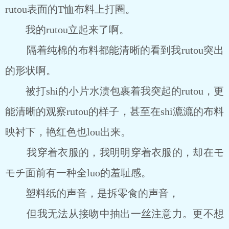
rutou表面的T恤布料上打圈。
我的rutou立起来了啊。
隔着纯棉的布料都能清晰的看到我rutou突出
的形状啊。
被打shi的小片水渍包裹着我突起的rutou，更
能清晰的观察rutou的样子，甚至在shi漉漉的布料
映衬下，艳红色也lou出来。
我穿着衣服的，我明明穿着衣服的，却在モ
モチ面前有一种全luo的羞耻感。
塑料纸的声音，是拆零食的声音，
但我无法从接吻中抽出一丝注意力。更不想