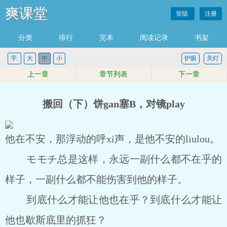
爽课堂
登陆
注册
分类
排行
完本
阅读记录
书架
字:
大
中
小
护眼
关灯
上一章
章节列表
下一章
搬回（下）饼gan塞B，对镜play
他在不安，那浮动的呼xi声，是他不安的liulou。
モモチ总是这样，永远一副什么都不在乎的
样子，一副什么都不能伤害到他的样子。
到底什么才能让他也在乎？到底什么才能让
他也歇斯底里的抓狂？